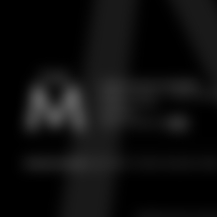
Contatto
Chalet Cime Bianche
Frazione La Vieille, 44
info@
themlegac
11021 Breuil-Cervinia
Aosta | Italia
Part.IVA: IT01298970078
Breadcrumb trail:
Home
/
CHALET
/
Chalet Cime Bianche
/
Galle