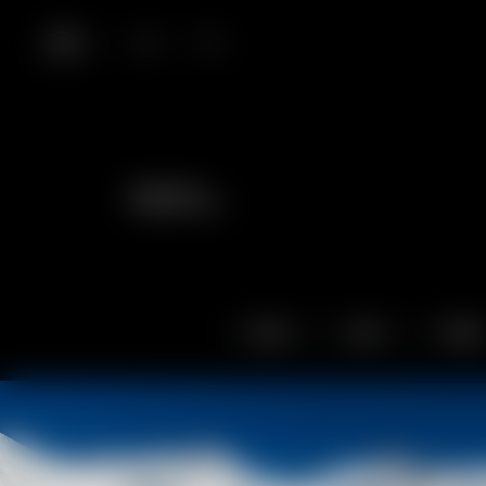
IT
.
EN
.
FR
Ricordi da vivere,
immagini da custodire.
Chalet
Gusto
Attività