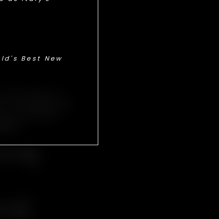
ld's Best New
, da vivere in
ria racchiude un
 e iniziate a
inia
!