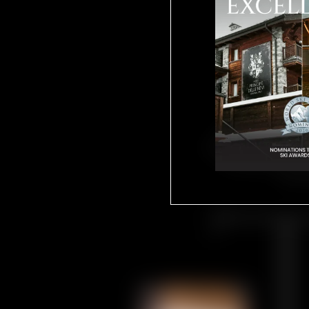
Ogni giornata
libertà e in to
frammento di
fant