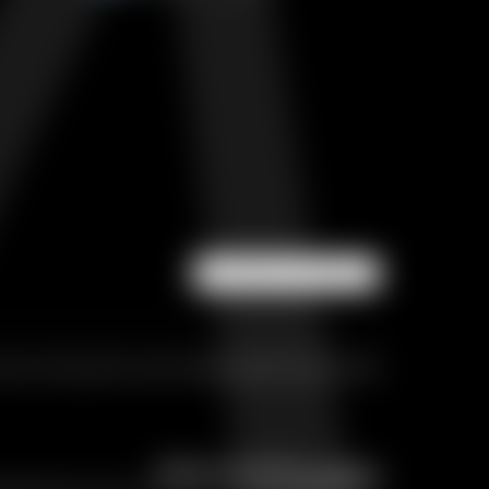
NEWSLETTER
policy
|
Impostazioni privacy
|
Mappa del sito
|
Accessibilità
Pagine interessanti