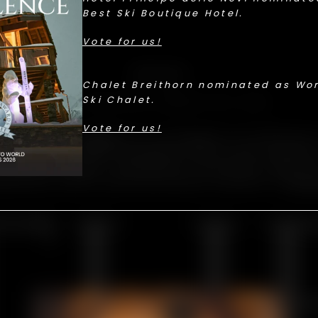
Best Ski Boutique Hotel.
Vote for us!
Una foto, un ricordo.
Chalet Breithorn nominated as Wor
Ski Chalet.
OGNI SCATTO PARLA DI VOI.
Vote for us!
 nei nostri
chalet
è un susseguirsi di emozioni
tale privacy. Ogni immagine della nostra galle
 questa magia. Sfogliatela, lasciatevi ispirare
asticare sulla vostra prossima vacanza a
Cerv