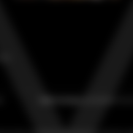
y.
com
ry
© 2026 The M Legacy
|
Home
|
Note legali
|
Privacy 