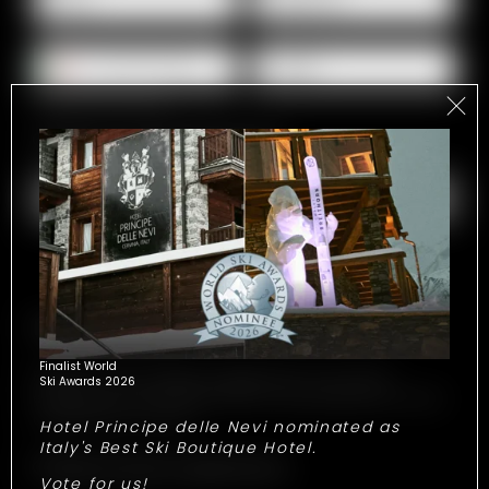
E-mail*
Per qualsiasi domanda
Mostra i campi dell'indirizzo
Messaggio
Experiences
Finalist World
Rendete il vostro soggiorno leggendario con le nostre
Ski Awards 2026
esperienze esclusive! Selezionate le vostre preferite per ricevere
un preventivo su misura.
Hotel Principe delle Nevi nominated as
Italy's Best Ski Boutique Hotel.
Mostra tutte le experiences
Vote for us!