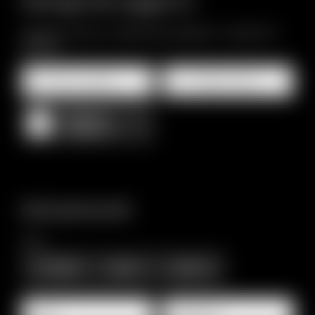
Dettagli del soggiorno
Soggiorno minimo 7 notti (minimo 5 persone - massimo 14
persone)
Arrivo e partenza*
2 Adulti, Solo pernottamento
Aggiungi
soggiorno
Dati personali
Titolo
Famiglia
Signor
Signora
Nome
Cognome*