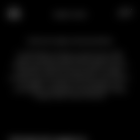
CHALET IL GUFO
Richiesta senza impegno: vivete l’essenza delle Alpi.
Il caminetto acceso, la neve che cade
lenta, il silenzio dell’angolo lettura e le
risate nella sala giochi. Lo Chalet Il Gufo è
intimità, calore e autenticità: il rifugio
perfetto per chi cerca emozioni vere. Fatevi
un regalo: inviateci una richiesta non
vincolante e lasciatevi sorprendere dalla
magia della Valle d’Aosta.