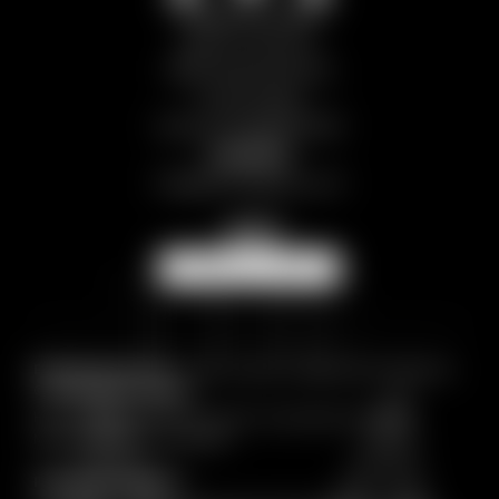
Chalet Il Gufo
Breuil-Cervinia 5
11028 Valtournenche
Aosta | Italia
Part.IVA: IT01298970078
Contatto
info@
themlegacy.
com
NEWSLETTER
Breadcrumb trail:
Home
/
CHALET
/
Chalet Il Gufo
/
Richiesta
© 2026 The M Legacy
Home
|
Note legali
|
Privacy policy
|
Impostazioni privacy
|
Mappa del sito
|
Accessibilità
Pagine interessanti