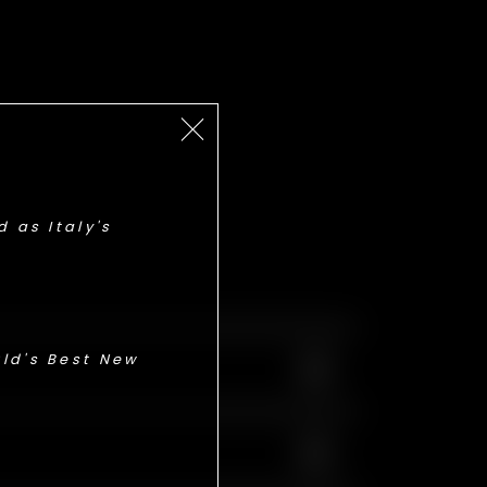
 as Italy's
ld's Best New
a vacanza